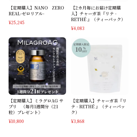
【定期購入】NANO ZERO
【2カ月毎にお届け定期購
REAL-ゼロリアル-
入】チャーガ茶『リテ -
RETHÉ 』（ティーパック）
¥
25,245
¥
4,083
【定期購入】ミラグロAG サ
【定期購入】チャーガ茶『リ
プリ 《毎月1週間分（21
テ - RETHÉ 』（ティーパッ
粒）プレゼント》
ク）
¥
10,800
¥
3,868