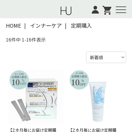
Menu
HOME
インナーケア
定期購入
16
件中
1
-
16
件表示
新着順
【2カ月毎にお届け定期購
【2カ月毎にお届け定期購