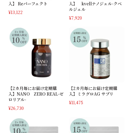
入】 Reパーフェクト
入】 kvellナノジェル-クベ
ルジェル
¥
13,122
¥
7,920
【2カ月毎にお届け定期購
【2カ月毎にお届け定期購
入】NANO ZERO REAL-ゼ
入】ミラグロAG サプリ
ロリアル-
¥
11,475
¥
26,730