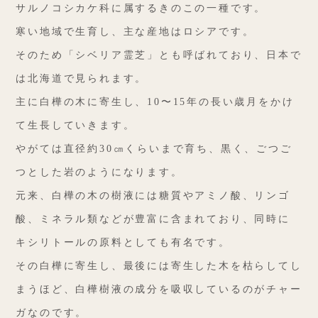
サルノコシカケ科に属するきのこの一種です。
寒い地域で生育し、主な産地はロシアです。
そのため「シベリア霊芝」とも呼ばれており、日本で
は北海道で見られます。
主に白樺の木に寄生し、10〜15年の長い歳月をかけ
て生長していきます。
やがては直径約30㎝くらいまで育ち、黒く、ごつご
つとした岩のようになります。
元来、白樺の木の樹液には糖質やアミノ酸、リンゴ
酸、
ミネラル類などが豊富に含まれており、同時に
キシリトールの原料としても有名です。
その白樺に寄生し、最後には寄生した木を枯らしてし
まうほど、
白樺樹液の成分を吸収しているのがチャー
ガなのです。