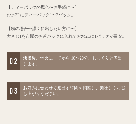
【ティーパックの場合〜お手軽に〜】
お水2Lにティーパック1〜2パック。
【粉の場合〜濃くに出したい方に〜】
大さじ1を市販のお茶パックに入れてお水2Lに1パックが目安。
沸騰後、弱火にしてから 10〜20分、じっくりと煮出
します。
お好みに合わせて煮出す時間を調整し、美味しくお召
し上がりください。