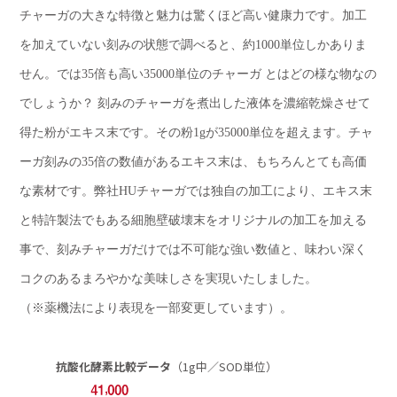
チャーガの大きな特徴と魅力は驚くほど高い健康力です。加工
を加えていない刻みの状態で調べると、約1000単位しかありま
せん。では35倍も高い35000単位のチャーガ とはどの様な物なの
でしょうか？ 刻みのチャーガを煮出した液体を濃縮乾燥させて
得た粉がエキス末です。その粉1gが35000単位を超えます。チャ
ーガ刻みの35倍の数値があるエキス末は、もちろんとても高価
な素材です。弊社HUチャーガでは独自の加工により、エキス末
と特許製法でもある細胞壁破壊末をオリジナルの加工を加える
事で、刻みチャーガだけでは不可能な強い数値と、味わい深く
コクのあるまろやかな美味しさを実現いたしました。
（※薬機法により表現を一部変更しています）。
抗酸化酵素比較データ
（1g中／SOD単位）