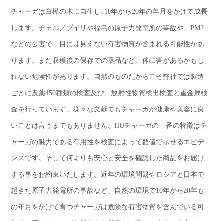
チャーガは白樺の木に自生し､10年から20年の年月をかけて成長
します。チェルノブイリや福島の原子力発電所の事故や、PM2.
などの公害で、目には見えない有害物質が含まれる可能性があ
ります。また収穫後の保存での薬品など、体に害があるかもし
れない危険性があります。自然のものだからこそ弊社では製造
ごとに農薬450種類の検査及び、放射性物質検出検査と重金属検
査を行っています。様々な文献でもチャーガが健康や美容に良
いことは言うまでもありません。HUチャーガの一番の特徴はチ
ャーガの魅力である有用性を検査によって数値で示せるエビデ
ンスです。そして何よりも安心と安全を確認した商品をお届け
する事をお約束いたします。近年の環境問題やロシアと日本で
起きた原子力発電所の事故など、自然の環境で10年から20年も
の年月をかけて育つチャーガは危険な有害物質を含んでいる可