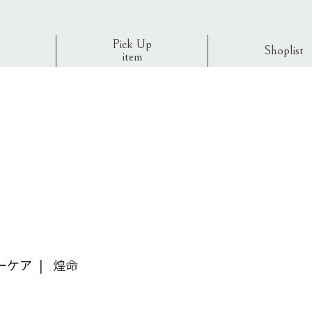
Pick Up
Shoplist
item
ーケア
煌命